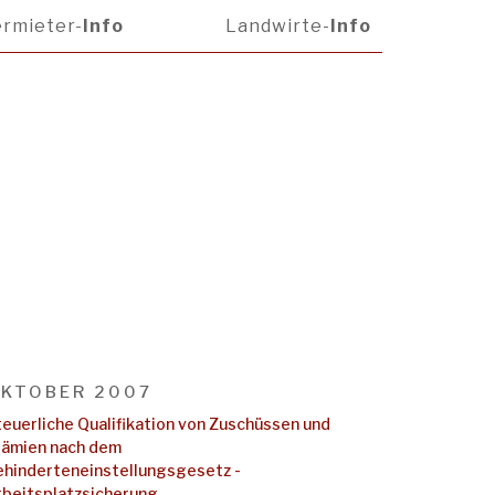
rmieter-
Info
Landwirte-
Info
KTOBER 2007
teuerliche Qualifikation von Zuschüssen und
rämien nach dem
ehinderteneinstellungsgesetz -
rbeitsplatzsicherung