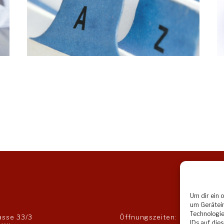
Um dir ein 
um Gerätein
Technologie
asse 33/3
Öffnungszeiten:
IDs auf die