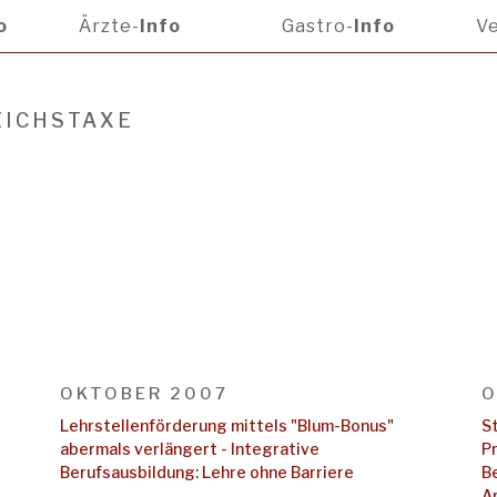
o
Ärzte-
Info
Gastro-
Info
Ve
EICHSTAXE
OKTOBER 2007
O
Lehrstellenförderung mittels "Blum-Bonus"
S
abermals verlängert - Integrative
P
Berufsausbildung: Lehre ohne Barriere
B
A