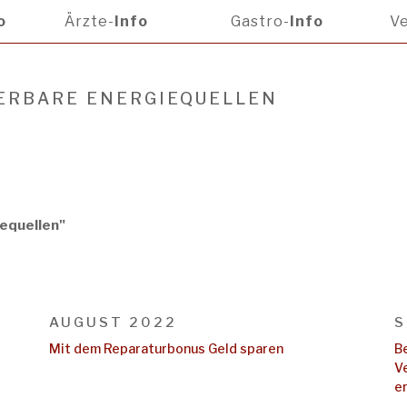
o
Ärzte-
Info
Gastro-
Info
Ve
UERBARE ENERGIEQUELLEN
equellen"
AUGUST 2022
S
Mit dem Reparaturbonus Geld sparen
B
V
e