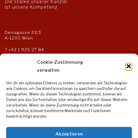
Die Stärke unserer Kanzlei
ist unsere Kompetenz
Denisgasse 33/3
A-1200 Wien
T
+43 1 925 27 84
F +43 1 925 27 85
kanzlei@steuerberater-og.at
Cookie-Zustimmung
verwalten
Um dir ein optimales Erlebnis zu bieten, verwenden wir Technologien
Öffnungszeiten:
wie Cookies, um Geräteinformationen zu speichern und/oder darauf
zuzugreifen. Wenn du diesen Technologien zustimmst, können wir
Montag bis Donnerstag:
Daten wie das Surfverhalten oder eindeutige IDs auf dieser Website
9:00 – 17:00 Uhr
verarbeiten. Wenn du deine Zustimmung nicht erteilst oder
Freitag:
zurückziehst, können bestimmte Merkmale und Funktionen
9:00 – 14:00 Uhr
beeinträchtigt werden.
Akzeptieren