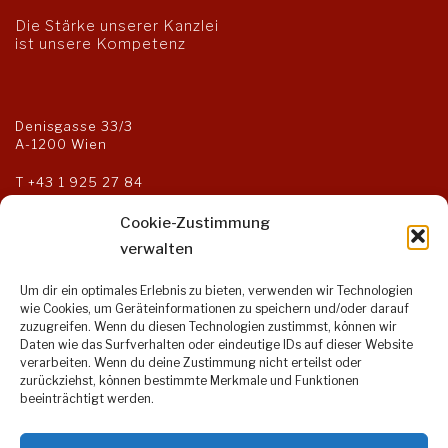
Die Stärke unserer Kanzlei
ist unsere Kompetenz
Denisgasse 33/3
A-1200 Wien
T
+43 1 925 27 84
F +43 1 925 27 85
kanzlei@steuerberater-og.at
Cookie-Zustimmung
verwalten
Um dir ein optimales Erlebnis zu bieten, verwenden wir Technologien
Öffnungszeiten:
wie Cookies, um Geräteinformationen zu speichern und/oder darauf
zuzugreifen. Wenn du diesen Technologien zustimmst, können wir
Montag bis Donnerstag:
Daten wie das Surfverhalten oder eindeutige IDs auf dieser Website
9:00 – 17:00 Uhr
verarbeiten. Wenn du deine Zustimmung nicht erteilst oder
Freitag:
zurückziehst, können bestimmte Merkmale und Funktionen
9:00 – 14:00 Uhr
beeinträchtigt werden.