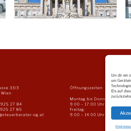
Um dir ein 
um Gerätein
Technologie
asse 33/3
Öffnungszeiten:
IDs auf die
 Wien
zurückziehs
Montag bis Donnerstag:
 925 27 84
9:00 – 17:00 Uhr
 925 27 85
Freitag:
Akze
@steuerberater-og.at
9:00 – 14:00 Uhr
Impressu