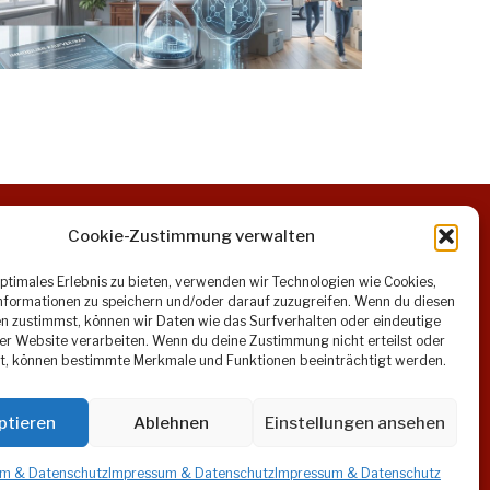
Cookie-Zustimmung verwalten
optimales Erlebnis zu bieten, verwenden wir Technologien wie Cookies,
formationen zu speichern und/oder darauf zuzugreifen. Wenn du diesen
n zustimmst, können wir Daten wie das Surfverhalten oder eindeutige
Öffentlicher Verkehr:
ser Website verarbeiten. Wenn du deine Zustimmung nicht erteilst oder
t, können bestimmte Merkmale und Funktionen beeinträchtigt werden.
U6: Jägerstraße
U4: Friedensbrücke
Linie 31: Gerhardusgasse
ptieren
Ablehnen
Einstellungen ansehen
Linie 5: Klosterneuburger Straße
m & Datenschutz
Impressum & Datenschutz
Impressum & Datenschutz