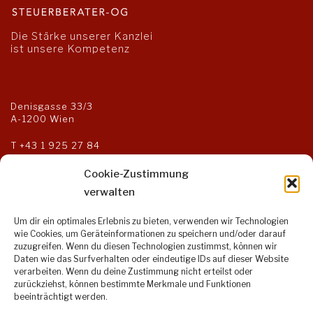
Die Stärke unserer Kanzlei
ist unsere Kompetenz
Denisgasse 33/3
A-1200 Wien
T
+43 1 925 27 84
F +43 1 925 27 85
kanzlei@steuerberater-og.at
Cookie-Zustimmung
verwalten
Um dir ein optimales Erlebnis zu bieten, verwenden wir Technologien
Öffnungszeiten:
wie Cookies, um Geräteinformationen zu speichern und/oder darauf
zuzugreifen. Wenn du diesen Technologien zustimmst, können wir
Montag bis Donnerstag:
Daten wie das Surfverhalten oder eindeutige IDs auf dieser Website
9:00 – 17:00 Uhr
verarbeiten. Wenn du deine Zustimmung nicht erteilst oder
Freitag:
zurückziehst, können bestimmte Merkmale und Funktionen
9:00 – 14:00 Uhr
beeinträchtigt werden.