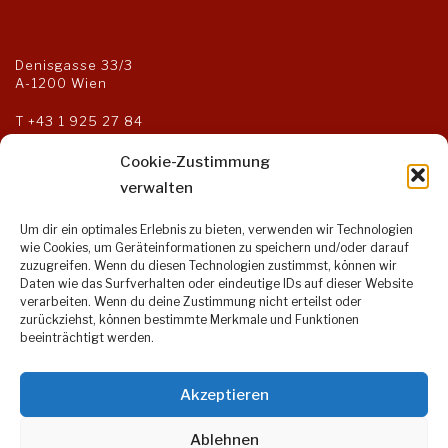
Denisgasse 33/3
A-1200 Wien
T
+43 1 925 27 84
F +43 1 925 27 85
kanzlei@steuerberater-og.at
Cookie-Zustimmung
verwalten
Um dir ein optimales Erlebnis zu bieten, verwenden wir Technologien
Öffnungszeiten:
wie Cookies, um Geräteinformationen zu speichern und/oder darauf
zuzugreifen. Wenn du diesen Technologien zustimmst, können wir
Montag bis Donnerstag:
Daten wie das Surfverhalten oder eindeutige IDs auf dieser Website
9:00 – 17:00 Uhr
verarbeiten. Wenn du deine Zustimmung nicht erteilst oder
Freitag:
zurückziehst, können bestimmte Merkmale und Funktionen
9:00 – 14:00 Uhr
beeinträchtigt werden.
Akzeptieren
Öffentlicher Verkehr:
Ablehnen