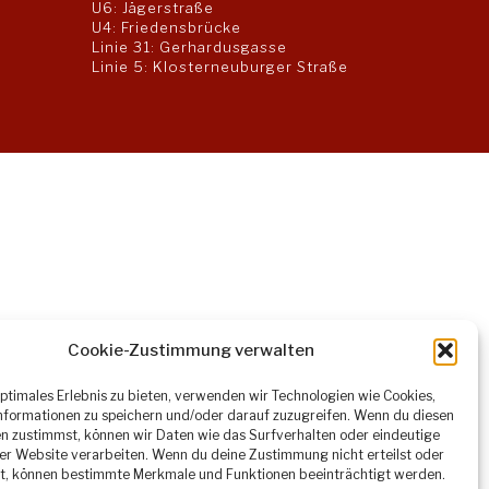
U6: Jägerstraße
U4: Friedensbrücke
Linie 31: Gerhardusgasse
Linie 5: Klosterneuburger Straße
Cookie-Zustimmung verwalten
optimales Erlebnis zu bieten, verwenden wir Technologien wie Cookies,
formationen zu speichern und/oder darauf zuzugreifen. Wenn du diesen
n zustimmst, können wir Daten wie das Surfverhalten oder eindeutige
ser Website verarbeiten. Wenn du deine Zustimmung nicht erteilst oder
t, können bestimmte Merkmale und Funktionen beeinträchtigt werden.