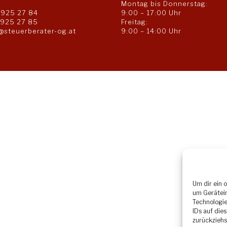
Montag bis Donnerstag:
 925 27 84
9:00 – 17:00 Uhr
 925 27 85
Freitag:
@steuerberater-og.at
9:00 – 14:00 Uhr
Um dir ein 
um Gerätein
Technologie
IDs auf die
zurückziehs