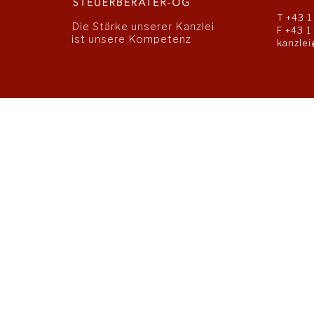
T
+43 1
Die Stärke unserer Kanzlei
F +43 1
ist unsere Kompetenz
kanzlei