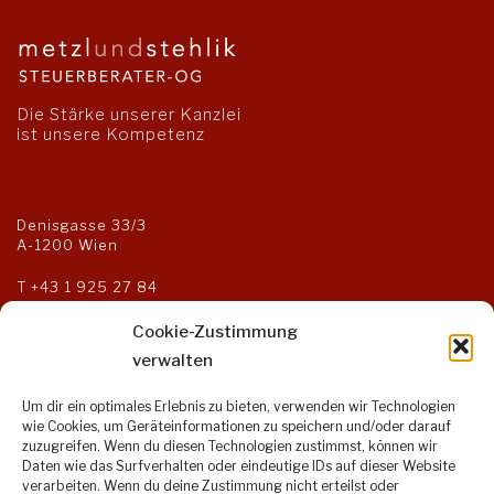
Die Stärke unserer Kanzlei
ist unsere Kompetenz
Denisgasse 33/3
A-1200 Wien
T
+43 1 925 27 84
F +43 1 925 27 85
kanzlei@steuerberater-og.at
Cookie-Zustimmung
verwalten
Um dir ein optimales Erlebnis zu bieten, verwenden wir Technologien
Öffnungszeiten:
wie Cookies, um Geräteinformationen zu speichern und/oder darauf
zuzugreifen. Wenn du diesen Technologien zustimmst, können wir
Montag bis Donnerstag:
Daten wie das Surfverhalten oder eindeutige IDs auf dieser Website
9:00 – 17:00 Uhr
verarbeiten. Wenn du deine Zustimmung nicht erteilst oder