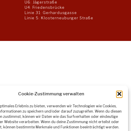
U6: Jägerstraße
U4: Friedensbrücke
Linie 31: Gerhardusgasse
Linie 5: Klosterneuburger Straße
Cookie-Zustimmung verwalten
optimales Erlebnis zu bieten, verwenden wir Technologien wie Cookies,
formationen zu speichern und/oder darauf zuzugreifen. Wenn du diesen
n zustimmst, können wir Daten wie das Surfverhalten oder eindeutige
ser Website verarbeiten. Wenn du deine Zustimmung nicht erteilst oder
t, können bestimmte Merkmale und Funktionen beeinträchtigt werden.