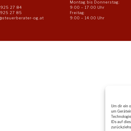
Montag bis Donnerstag:
 925 27 84
9:00 – 17:00 Uhr
 925 27 85
Freitag:
@steuerberater-og.at
9:00 – 14:00 Uhr
Um dir ein 
um Gerätein
Technologie
IDs auf die
zurückziehs