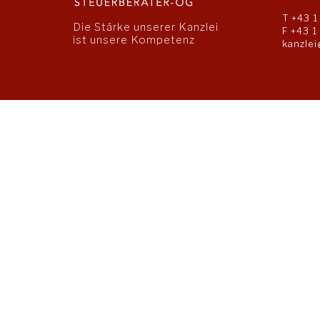
T
+43 1
Die Stärke unserer Kanzlei
F +43 1
ist unsere Kompetenz
kanzlei