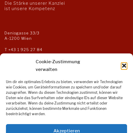
Die Stärke unserer Kanzlei
ist unsere Kompetenz
Denisgasse 33/3
A-1200 Wien
T
+43 1 925 27 84
F +43 1 925 27 85
kanzlei@steuerberater-og.at
Cookie-Zustimmung
verwalten
Um dir ein optimales Erlebnis zu bieten, verwenden wir Technologien
Öffnungszeiten:
wie Cookies, um Geräteinformationen zu speichern und/oder darauf
zuzugreifen. Wenn du diesen Technologien zustimmst, können wir
Montag bis Donnerstag:
Daten wie das Surfverhalten oder eindeutige IDs auf dieser Website
9:00 – 17:00 Uhr
verarbeiten. Wenn du deine Zustimmung nicht erteilst oder
Freitag:
zurückziehst, können bestimmte Merkmale und Funktionen
9:00 – 14:00 Uhr
beeinträchtigt werden.
Akzeptieren